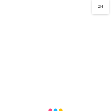
2555 2191
ZH