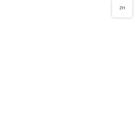
2555 2191
ZH
中華文化校本學習活動展
示報告2023