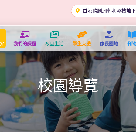
香港鴨脷洲邨利添樓地下2
介
我們的課程
校園生活
學生支援
家長園地
刊
校園導覽