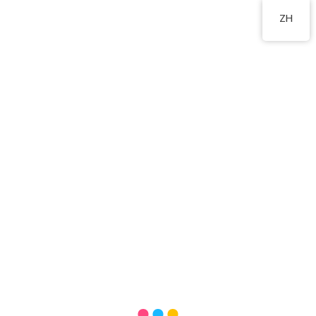
2555 2191
ZH
辦學宗旨​