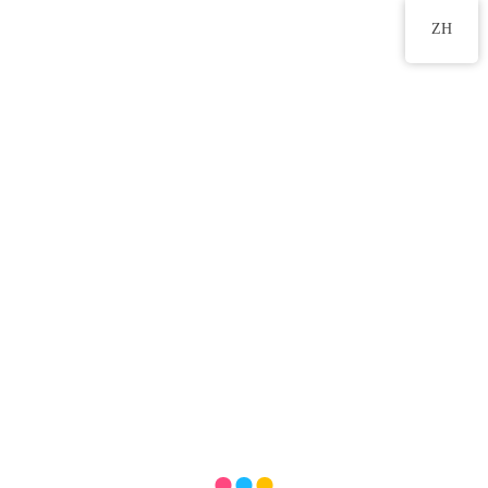
2555 2191
ZH
中華文化校本學習活動展
示報告2024