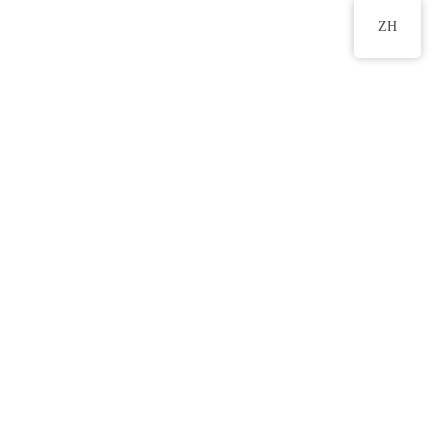
ZH
1-40號室
2555 2191
物
新生入學申請
相關連結
聯絡我們