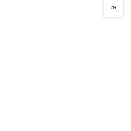
ZH
1-40號室
2555 2191
物
新生入學申請
相關連結
聯絡我們
宵賀新春