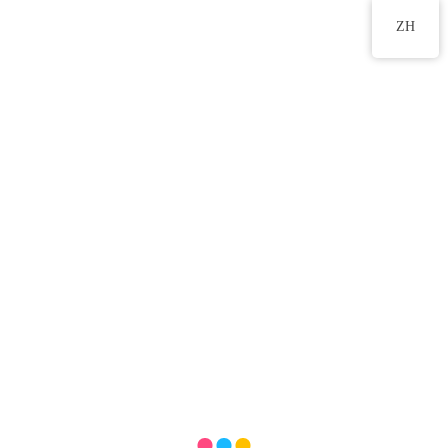
2555 2191
ZH
參觀香港花卉展覽
2024 年 3 月 15 日