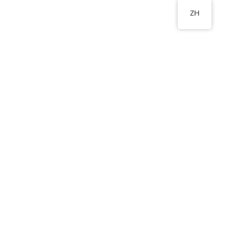
ZH
1-40號室
2555 2191
物
新生入學申請
相關連結
聯絡我們
園