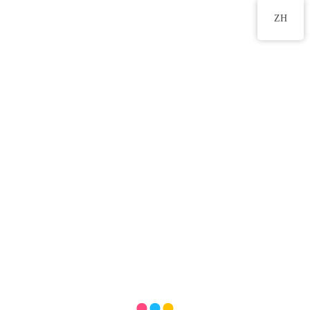
2555 2191
ZH
親子燒烤一天遊
2026 年 5 月 9 日