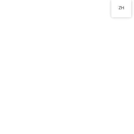
2555 2191
ZH
高班大帽山大冒險活動
2025 年 1 月 15 日