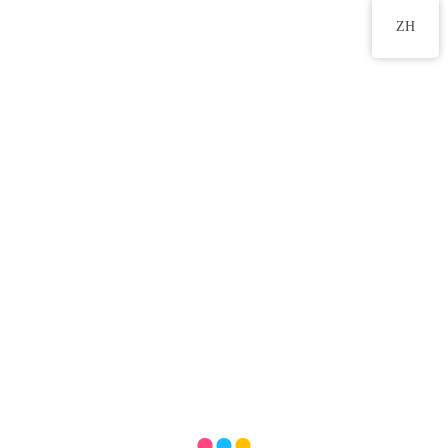
2555 2191
ZH
高班 中華文化活動 一盅兩
件
2025 年 6 月 30 日