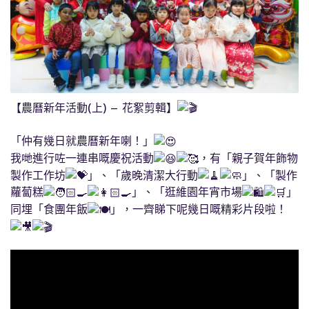
【農曆新年活動(上) – 花絮剪輯】​
「仲有幾日就農曆新年喇！」
我哋進行咗一連串嘅慶祝活動
，有「親子賀年飾物
製作工作坊
」、「歲晚清潔大行動
」、「製作
蘿蔔糕
」、「逛維園年宵市場
」
同埋「食團年飯
」，一齊睇下呢幾日嘅精彩片段啦！​​