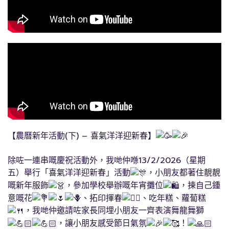
【農曆新年活動(下) – 喜氣洋洋迎新春】
​
除咗一連串嘅慶祝活動外，我哋仲喺13/2/2026（星期
五）舉行「喜氣洋洋迎新春」活動
，小朋友都著住靚靚
嘅新年服飾
，參加學校舉辦嘅年宵攤位
，揀自己鍾
意嘅花
、拓印揮春
、吃年糕、蘿蔔糕
，我哋仲邀請咗家長同埋小朋友一齊表演舞龍舞獅
，讓小朋友感受節日氣氛
！